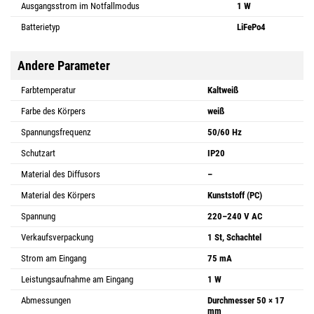
Ausgangsstrom im Notfallmodus
1 W
Batterietyp
LiFePo4
Andere Parameter
Farbtemperatur
Kaltweiß
Farbe des Körpers
weiß
Spannungsfrequenz
50/60 Hz
Schutzart
IP20
Material des Diffusors
–
Material des Körpers
Kunststoff (PC)
Spannung
220–240 V AC
Verkaufsverpackung
1 St, Schachtel
Strom am Eingang
75 mA
Leistungsaufnahme am Eingang
1 W
Abmessungen
Durchmesser 50 × 17
mm