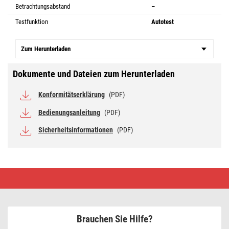
Betrachtungsabstand
–
Testfunktion
Autotest
Zum Herunterladen
Dokumente und Dateien zum Herunterladen
Konformitätserklärung
(PDF)
Bedienungsanleitung
(PDF)
Sicherheitsinformationen
(PDF)
LED-
Notleuchte
1W
130LM
3H
Brauchen Sie Hilfe?