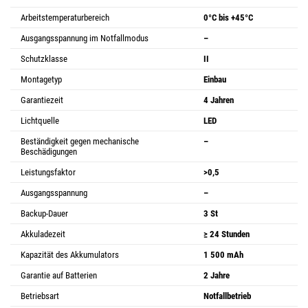
Arbeitstemperaturbereich
0°C bis +45°C
Ausgangsspannung im Notfallmodus
–
Schutzklasse
II
Montagetyp
Einbau
Garantiezeit
4 Jahren
Lichtquelle
LED
Beständigkeit gegen mechanische
–
Beschädigungen
Leistungsfaktor
>0,5
Ausgangsspannung
–
Backup-Dauer
3 St
Akkuladezeit
≥ 24 Stunden
Kapazität des Akkumulators
1 500 mAh
Garantie auf Batterien
2 Jahre
Betriebsart
Notfallbetrieb