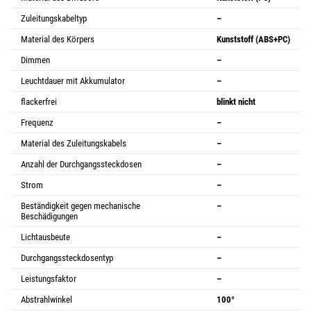
Zuleitungskabeltyp
–
Material des Körpers
Kunststoff (ABS+PC)
Dimmen
–
Leuchtdauer mit Akkumulator
–
flackerfrei
blinkt nicht
Frequenz
–
Material des Zuleitungskabels
–
Anzahl der Durchgangssteckdosen
–
Strom
–
Beständigkeit gegen mechanische
–
Beschädigungen
Lichtausbeute
–
Durchgangssteckdosentyp
–
Leistungsfaktor
–
Abstrahlwinkel
100°