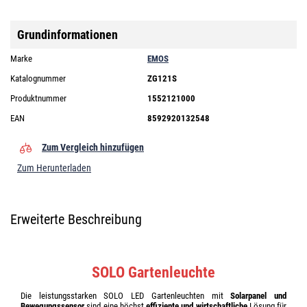
Grundinformationen
Marke
EMOS
Katalognummer
ZG121S
Produktnummer
1552121000
EAN
8592920132548
Zum Vergleich hinzufügen
Zum Herunterladen
Erweiterte Beschreibung
SOLO Gartenleuchte
Die leistungsstarken SOLO LED Gartenleuchten mit
Solarpanel und
Bewegungssensor
sind eine höchst
effiziente und wirtschaftliche
Lösung für