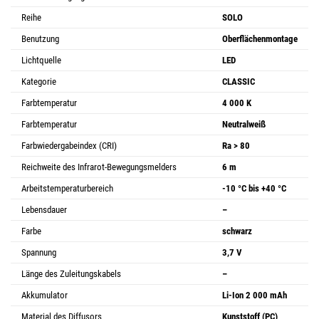
Reihe
SOLO
Benutzung
Oberflächenmontage
Lichtquelle
LED
Kategorie
CLASSIC
Farbtemperatur
4 000 K
Farbtemperatur
Neutralweiß
Farbwiedergabeindex (CRI)
Ra > 80
Reichweite des Infrarot-Bewegungsmelders
6 m
Arbeitstemperaturbereich
-10 °C bis +40 °C
Lebensdauer
–
Farbe
schwarz
Spannung
3,7 V
Länge des Zuleitungskabels
–
Akkumulator
Li-Ion 2 000 mAh
Material des Diffusors
Kunststoff (PC)