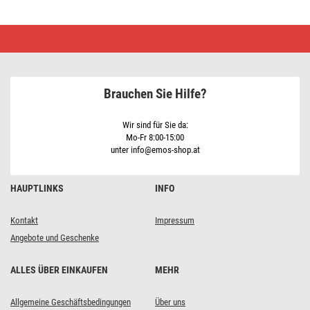
LED-
Strahler
SOLO
mit
PIR,
neutralweiss
Brauchen Sie Hilfe?
Wir sind für Sie da:
Mo-Fr 8:00-15:00
unter info@emos-shop.at
HAUPTLINKS
INFO
Kontakt
Impressum
Angebote und Geschenke
ALLES ÜBER EINKAUFEN
MEHR
Allgemeine Geschäftsbedingungen
Über uns