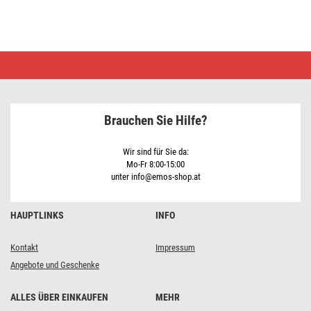
LED
Weihnachtliche
Lichterkette,
18
m,
Außen/Innen,
Brauchen Sie Hilfe?
Multicolor,
Programme,
Timer
Wir sind für Sie da:
Mo-Fr 8:00-15:00
unter info@emos-shop.at
HAUPTLINKS
INFO
Kontakt
Impressum
Angebote und Geschenke
ALLES ÜBER EINKAUFEN
MEHR