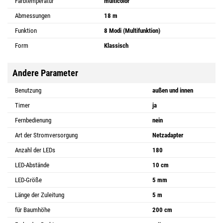
Farbtemperatur
multicolor
Abmessungen
18 m
Funktion
8 Modi (Multifunktion)
Form
Klassisch
Andere Parameter
Benutzung
außen und innen
Timer
ja
Fernbedienung
nein
Art der Stromversorgung
Netzadapter
Anzahl der LEDs
180
LED-Abstände
10 cm
LED-Größe
5 mm
Länge der Zuleitung
5 m
für Baumhöhe
200 cm