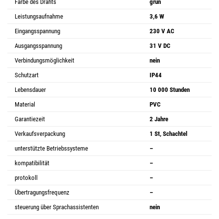
Farbe des Drahts
grün
Leistungsaufnahme
3,6 W
Eingangsspannung
230 V AC
Ausgangsspannung
31 V DC
Verbindungsmöglichkeit
nein
Schutzart
IP44
Lebensdauer
10 000 Stunden
Material
PVC
Garantiezeit
2 Jahre
Verkaufsverpackung
1 St, Schachtel
unterstützte Betriebssysteme
–
kompatibilität
–
protokoll
–
Übertragungsfrequenz
–
steuerung über Sprachassistenten
nein