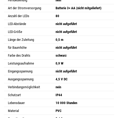
Fernbedienung
nein
Art der Stromversorgung
Batterie 3× AA (nicht mitgeliefert)
Anzahl der LEDs
80
LED-Abstände
nicht aufgeführt
LED-Größe
nicht aufgeführt
Länge der Zuleitung
0,5 m
für Baumhöhe
nicht aufgeführt
Farbe des Drahts
schwarz
Leistungsaufnahme
0,9 W
Eingangsspannung
nicht aufgeführt
Ausgangsspannung
4,5 V DC
Verbindungsmöglichkeit
nein
Schutzart
IP44
Lebensdauer
10 000 Stunden
Material
PVC