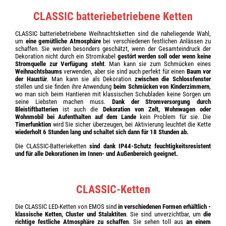
CLASSIC batteriebetriebene Ketten
CLASSIC batteriebetriebene Weihnachtsketten sind die naheliegende Wahl,
um
eine gemütliche Atmosphäre
bei verschiedenen festlichen Anlässen zu
schaffen. Sie werden besonders geschätzt, wenn der Gesamteindruck der
Dekoration nicht durch ein Stromkabel
gestört werden soll oder wenn keine
Stromquelle zur Verfügung steht
. Man kann sie zum Schmücken eines
Weihnachtsbaums
verwenden, aber sie sind auch perfekt für einen
Baum vor
der Haustür
. Man kann sie als Dekoration
zwischen die Schlossfenster
stellen und sie finden ihre Anwendung
beim Schmücken von Kinderzimmern
,
wo man sich beim Hantieren mit klassischen Schubladen keine Sorgen um
seine Liebsten machen muss.
Dank der Stromversorgung durch
Bleistiftbatterien
ist auch die
Dekoration von Zelt, Wohnwagen oder
Wohnmobil bei Aufenthalten auf dem Lande
kein Problem für sie. Die
Timerfunktion
wird Sie sicher überzeugen, bei Aktivierung leuchtet die Kette
wiederholt 6 Stunden lang und schaltet sich dann für 18 Stunden ab.
Die CLASSIC-Batterieketten
sind dank IP44-Schutz feuchtigkeitsresistent
und für alle Dekorationen im Innen- und Außenbereich geeignet.
CLASSIC-Ketten
Die CLASSIC LED-Ketten von EMOS sind
in verschiedenen Formen erhältlich -
klassische Ketten, Cluster und Stalaktiten
. Sie sind unverzichtbar, um
die
richtige festliche Atmosphäre zu schaffen
. Sie sehen toll aus
an einem