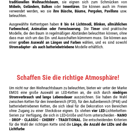
traditionellen Weihnachtsbaum
, sie eignen sich zum Schmücken von
Möbeln, Geländern, Balken
oder
Innentüren
. Sie können auch im Freien
verwendet werden, wo sie
ihre Büsche, Bäume, Pergolen, Pavillons
usw.
beleuchten.
Ausgewählte Kettentypen haben
8 bis 64 Lichtmodi, Blinken, allmählichen
Farbwechsel, Animation oder Fernsteuerung
. Die
Timer
sind praktische
Modelle, die den Baum in regelmäßigen Abständen beleuchten können, ohne
dass man sich um das Ein- und Ausschalten kümmern muss. Sie können aus
einer
großen Auswahl an Längen und Farben
wählen, und es sind sowohl
Stromadapter- als auch batteriebetriebene
Modelle erhältlich.
Schaffen Sie die richtige Atmosphäre!
Um nicht nur den Weihnachtsbaum zu beleuchten, bieten wir unter der Marke
EMOS eine große Auswahl an LED-Ketten an, die sich durch
niedrigen
Stromverbrauch und lange Lebensdauer
auszeichnen. Sie haben die Wahl
zwischen Ketten für den Innenbereich (IP20), für den Außenbereich (IP44) und
batteriebetriebenen Ketten, die sich ideal für die Dekoration von Bereichen
ohne Zugang zu einer Steckdose eignen. Es stehen
vier LED
-Lichterketten-
Serien zur Verfügung, die sich in LED-Größe und Form unterscheiden -
NANO
- DROP - CLASSIC - CHERRY - TRADITIONAL
. Die entscheidenden Kriterien
für die Wahl der richtigen Kette sind die
Länge, die Anzahl der LEDs und die
Lichtfarbe