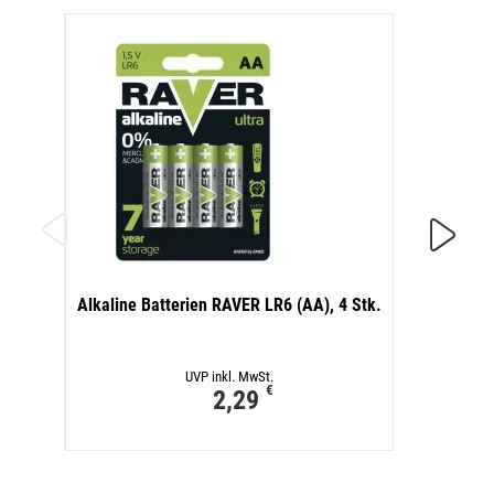
Alkali
Alkaline Batterien RAVER LR6 (AA), 4 Stk.
UVP inkl. MwSt.
€
2,29