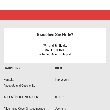
LED
Weihnachtliche
Lichterkette,
5,6
m,
3x
Brauchen Sie Hilfe?
AA,
Außen
und
Innen,
Wir sind für Sie da:
Kaltweiß,
Mo-Fr 8:00-15:00
Timer
unter info@emos-shop.at
HAUPTLINKS
INFO
Kontakt
Impressum
Angebote und Geschenke
ALLES ÜBER EINKAUFEN
MEHR
Allgemeine Geschäftsbedingungen
Über uns