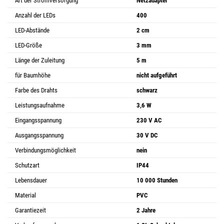
Art der Stromversorgung
Netzadapter
Anzahl der LEDs
400
LED-Abstände
2 cm
LED-Größe
3 mm
Länge der Zuleitung
5 m
für Baumhöhe
nicht aufgeführt
Farbe des Drahts
schwarz
Leistungsaufnahme
3,6 W
Eingangsspannung
230 V AC
Ausgangsspannung
30 V DC
Verbindungsmöglichkeit
nein
Schutzart
IP44
Lebensdauer
10 000 Stunden
Material
PVC
Garantiezeit
2 Jahre