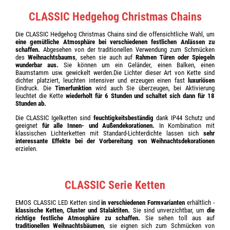
CLASSIC Hedgehog Christmas Chains
Die CLASSIC Hedgehog Christmas Chains sind die offensichtliche Wahl, um
eine gemütliche Atmosphäre bei verschiedenen festlichen Anlässen zu
schaffen.
Abgesehen von der traditionellen Verwendung zum Schmücken
des
Weihnachtsbaums
, sehen sie auch auf
Rahmen
Türen oder Spiegeln
wunderbar aus.
Sie können um ein Geländer, einen Balken, einen
Baumstamm usw. gewickelt werden.Die Lichter dieser Art von Kette sind
dichter platziert, leuchten intensiver und erzeugen einen fast
luxuriösen
Eindruck. Die
Timerfunktion
wird auch Sie überzeugen, bei Aktivierung
leuchtet die Kette
wiederholt für 6 Stunden und schaltet sich dann für 18
Stunden ab.
Die CLASSIC Igelketten sind
feuchtigkeitsbeständig
dank IP44 Schutz und
geeignet
für alle Innen- und Außendekorationen.
In Kombination mit
klassischen Lichterketten mit Standard-Lichterdichte lassen sich
sehr
interessante Effekte bei der Vorbereitung von Weihnachtsdekorationen
erzielen.
CLASSIC Serie Ketten
EMOS CLASSIC LED Ketten sind
in verschiedenen Formvarianten
erhältlich -
klassische Ketten, Cluster und Stalaktiten.
Sie sind unverzichtbar, um
die
richtige festliche Atmosphäre zu schaffen.
Sie sehen toll aus auf
traditionellen Weihnachtsbäumen
, sie eignen sich zum Schmücken von