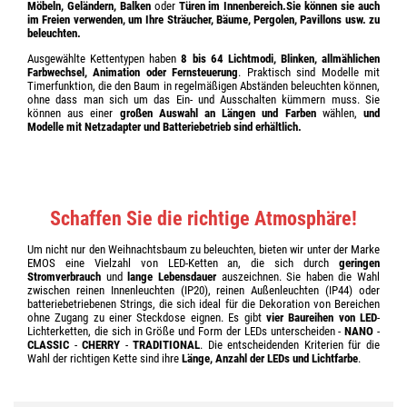
Möbeln, Geländern, Balken
oder
Türen im Innenbereich.Sie können sie auch
im Freien verwenden, um
Ihre Sträucher, Bäume, Pergolen, Pavillons
usw. zu
beleuchten.
Ausgewählte Kettentypen haben
8 bis 64 Lichtmodi, Blinken, allmählichen
Farbwechsel, Animation oder Fernsteuerung
. Praktisch sind Modelle mit
Timerfunktion, die den Baum in regelmäßigen Abständen beleuchten können,
ohne dass man sich um das Ein- und Ausschalten kümmern muss. Sie
können aus einer
großen Auswahl an Längen und Farben
wählen,
und
Modelle mit
Netzadapter
und Batteriebetrieb sind erhältlich.
Schaffen Sie die richtige Atmosphäre!
Um nicht nur den Weihnachtsbaum zu beleuchten, bieten wir unter der Marke
EMOS eine Vielzahl von LED-Ketten an, die sich durch
geringen
Stromverbrauch
und
lange Lebensdauer
auszeichnen. Sie haben die Wahl
zwischen reinen Innenleuchten (IP20), reinen Außenleuchten (IP44) oder
batteriebetriebenen Strings, die sich ideal für die Dekoration von Bereichen
ohne Zugang zu einer Steckdose eignen. Es gibt
vier Baureihen von LED
-
Lichterketten, die sich in Größe und Form der LEDs unterscheiden -
NANO
-
CLASSIC
-
CHERRY
-
TRADITIONAL
. Die entscheidenden Kriterien für die
Wahl der richtigen Kette sind ihre
Länge, Anzahl der LEDs und Lichtfarbe
.