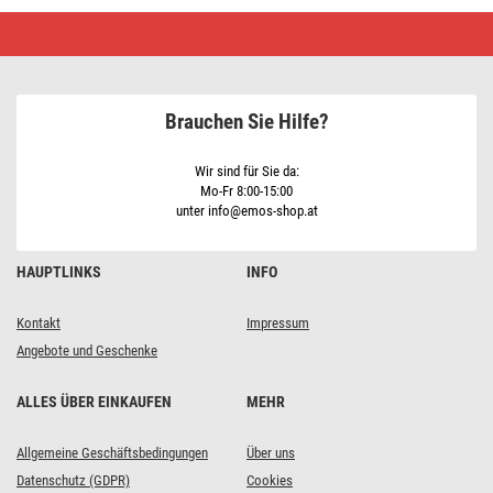
LED
Weihnachtliche
Lichterkette
–
Igel,
8
Brauchen Sie Hilfe?
m,
Außen
und
Innen,
Wir sind für Sie da:
warm-
Mo-Fr 8:00-15:00
weiß,
unter info@emos-shop.at
Timer
HAUPTLINKS
INFO
Kontakt
Impressum
Angebote und Geschenke
ALLES ÜBER EINKAUFEN
MEHR
Allgemeine Geschäftsbedingungen
Über uns
Datenschutz (GDPR)
Cookies