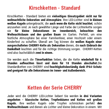
Kirschketten - Standard
Kirschketten - Standard bieten ein
vielseitiges Einsatzgebiet nicht nur für
weihnachtliche Dekoration und Atmosphäre
. Ihre LED-Lichter sind
in kleinen
weißen Kugeln
untergebracht, die
auch wenn die Kette nicht leuchtet
, schön
anzusehen sind. Je nach gewählter Länge und Farbe der Lichterkette sorgen
sie
für kleine Dekorationen im Innenbereich, beleuchten den
Weihnachtsbaum und den großen Baum
im Garten. Perfekt, um eine
festliche Atmosphäre bei einer Familienfeier, einer Hochzeit oder einem
Kinderfest zu schaffen. Überall am Tag können die
weißen Kugeln einer
ausgeschalteten CHERRY-Kette als Dekoration
dienen, die
nach Einbruch der
Dunkelheit
leuchten und für die richtige Stimmung sorgen.
CHERRY-Ketten
sind also buchstäblich
zwei in einem.
Sie werden auch die
Timerfunktion
lieben, die die Kette
wiederholt für 6
Stunden aufleuchten lässt und dann für 18 Stunden abschaltet.
Die
Standardketten von CHERRY sind
feuchtigkeitsbeständig dank
IP44-Schutz
und geeignet
für alle Dekorationen im Innen- und Außenbereich.
Ketten der Serie CHERRY
Jeder wird die CHERRY LED-Lichter lieben! Sie werden
in drei Varianten
angeboten - klassische Ketten, Tropfenbäume und Ketten mit großen
Kugeln.
Ihre weißen Kugeln oder Tropfen schmücken perfekt
den
Weihnachtsbaum
und dienen als Lichter und kleine Dekoration in einem. Mit