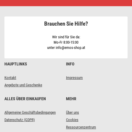
Weihnachtslichterkette
Cherry
–
Kugeln,
48
Brauchen Sie Hilfe?
m,
Außen
und
Innen,
Wir sind für Sie da:
Multicolor,
Mo-Fr 8:00-15:00
Timer
unter info@emos-shop.at
HAUPTLINKS
INFO
Kontakt
Impressum
Angebote und Geschenke
ALLES ÜBER EINKAUFEN
MEHR
Allgemeine Geschäftsbedingungen
Über uns
Datenschutz (GDPR)
Cookies
Ressourcenzentrum