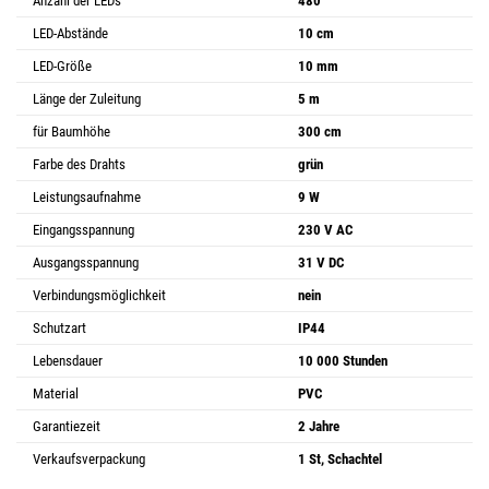
Anzahl der LEDs
480
LED-Abstände
10 cm
LED-Größe
10 mm
Länge der Zuleitung
5 m
für Baumhöhe
300 cm
Farbe des Drahts
grün
Leistungsaufnahme
9 W
Eingangsspannung
230 V AC
Ausgangsspannung
31 V DC
Verbindungsmöglichkeit
nein
Schutzart
IP44
Lebensdauer
10 000 Stunden
Material
PVC
Garantiezeit
2 Jahre
Verkaufsverpackung
1 St, Schachtel