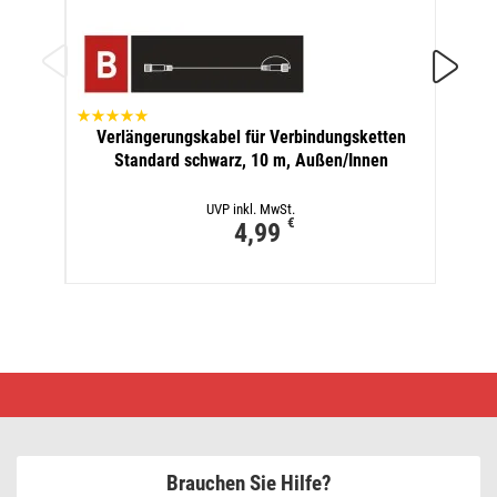
Ver
Verlängerungskabel für Verbindungsketten
Sta
Standard schwarz, 10 m, Außen/Innen
UVP inkl. MwSt.
€
4,99
LED
Weihnachtslichterkette
Cherry–
Kugeln,
8
m,
Brauchen Sie Hilfe?
Außen
und