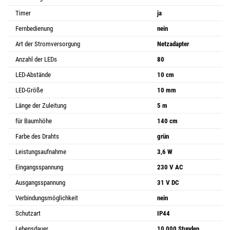
Timer
ja
Fernbedienung
nein
Art der Stromversorgung
Netzadapter
Anzahl der LEDs
80
LED-Abstände
10 cm
LED-Größe
10 mm
Länge der Zuleitung
5 m
für Baumhöhe
140 cm
Farbe des Drahts
grün
Leistungsaufnahme
3,6 W
Eingangsspannung
230 V AC
Ausgangsspannung
31 V DC
Verbindungsmöglichkeit
nein
Schutzart
IP44
Lebensdauer
10 000 Stunden