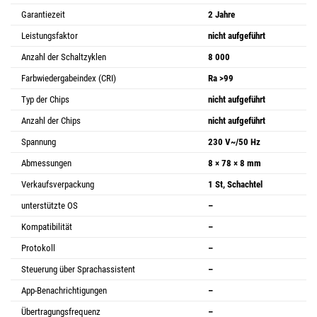
Garantiezeit
2 Jahre
Leistungsfaktor
nicht aufgeführt
Anzahl der Schaltzyklen
8 000
Farbwiedergabeindex (CRI)
Ra >99
Typ der Chips
nicht aufgeführt
Anzahl der Chips
nicht aufgeführt
Spannung
230 V~/50 Hz
Abmessungen
8 × 78 × 8 mm
Verkaufsverpackung
1 St, Schachtel
unterstützte OS
–
Kompatibilität
–
Protokoll
–
Steuerung über Sprachassistent
–
App-Benachrichtigungen
–
Übertragungsfrequenz
–