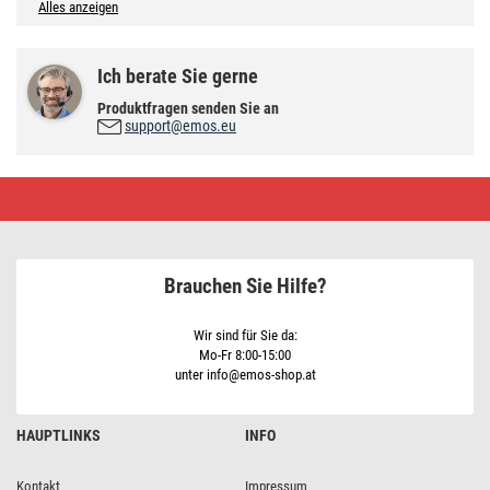
Alles anzeigen
Ich berate Sie gerne
Produktfragen senden Sie an
support@emos.eu
Lineare
Halogenlampe
J78
120W
R7s
warmweiss
Brauchen Sie Hilfe?
Wir sind für Sie da:
Mo-Fr 8:00-15:00
unter info@emos-shop.at
HAUPTLINKS
INFO
Kontakt
Impressum