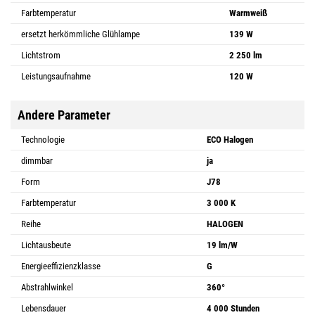
Farbtemperatur
Warmweiß
ersetzt herkömmliche Glühlampe
139 W
Lichtstrom
2 250 lm
Leistungsaufnahme
120 W
Andere Parameter
Technologie
ECO Halogen
dimmbar
ja
Form
J78
Farbtemperatur
3 000 K
Reihe
HALOGEN
Lichtausbeute
19 lm/W
Energieeffizienzklasse
G
Abstrahlwinkel
360°
Lebensdauer
4 000 Stunden