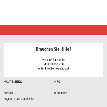
Lüsterklemme
12x4,0
mm
weiss
Brauchen Sie Hilfe?
Wir sind für Sie da:
Mo-Fr 8:00-15:00
unter info@emos-shop.at
HAUPTLINKS
INFO
Kontakt
Impressum
Angebote und Geschenke