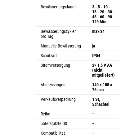
Bewässerungsdauer
3 - 5 - 10 -
15 - 20 - 30 -
45 - 60 - 90 -
120 Min
Bewässerungszyklen
max 24
n
pro Tag
e
Manuelle Bewässerung
ja
Schutzart
IP54
Stromversorgung
2× 1,5 V AA
(nicht
mitgeliefert)
Abmessungen
140 × 155 ×
75 mm
Verkaufsverpackung
1 St,
Schachtel
Reihe
–
unterstützte OS
–
Kompatibilität
–