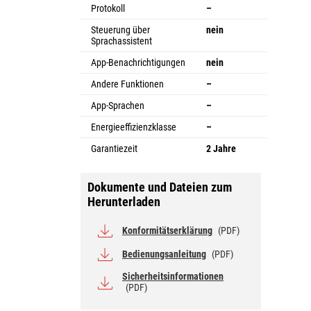
Protokoll
–
Steuerung über
nein
Sprachassistent
App-Benachrichtigungen
nein
Andere Funktionen
–
App-Sprachen
–
Energieeffizienzklasse
–
Garantiezeit
2 Jahre
Dokumente und Dateien zum
Herunterladen
Konformitätserklärung
(PDF)
Bedienungsanleitung
(PDF)
Sicherheitsinformationen
(PDF)