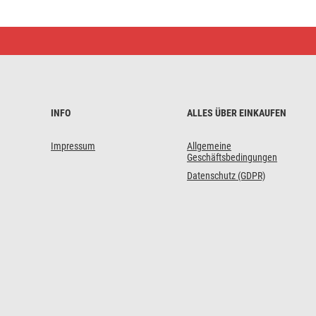
Mechanische
Bewässerungsuhr,
1
Weg
INFO
ALLES ÜBER EINKAUFEN
Impressum
Allgemeine
Geschäftsbedingungen
Datenschutz (GDPR)