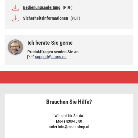
Bedienungsanleitung
(PDF)
Sicherheitsinformationen
(PDF)
Ich berate Sie gerne
Produktfragen senden Sie an
support@emos.eu
Mikrowellensensor
(Bewegungsmelder)
IP20
1200
W,
weiß
Brauchen Sie Hilfe?
Wir sind für Sie da:
Mo-Fr 8:00-15:00
unter info@emos-shop.at