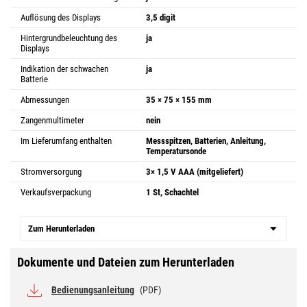
Auflösung des Displays
3,5 digit
Hintergrundbeleuchtung des
ja
Displays
Indikation der schwachen
ja
Batterie
Abmessungen
35 × 75 × 155 mm
Zangenmultimeter
nein
Im Lieferumfang enthalten
Messspitzen, Batterien, Anleitung,
Temperatursonde
Stromversorgung
3× 1,5 V AAA (mitgeliefert)
Verkaufsverpackung
1 St, Schachtel
Zum Herunterladen
Dokumente und Dateien zum Herunterladen
Bedienungsanleitung
(PDF)