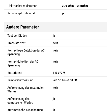
Elektrischer Widerstand
200 Ohm – 2 MOhm
Schaltungskontinuität
ja
Andere Parameter
Test der Dioden
ja
Transistortest
nein
Kontaktlose Detektion der AC
nein
Spannung
Kontaktdetektion der AC
nein
Spannung
Batterietest
1,5 V/9 V
Temperaturmessung
-40 °C bis +300 °C
Aufzeichnung des maximalen
nein
Wertes
Aufzeichnung des
ja
gemessenen Wertes
Automatische Ausschaltung
ja