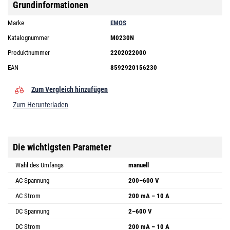
Grundinformationen
Marke
EMOS
Katalognummer
M0230N
Produktnummer
2202022000
EAN
8592920156230
Zum Vergleich hinzufügen
Zum Herunterladen
Die wichtigsten Parameter
Wahl des Umfangs
manuell
AC Spannung
200–600 V
AC Strom
200 mA – 10 A
DC Spannung
2–600 V
DC Strom
200 mA – 10 A