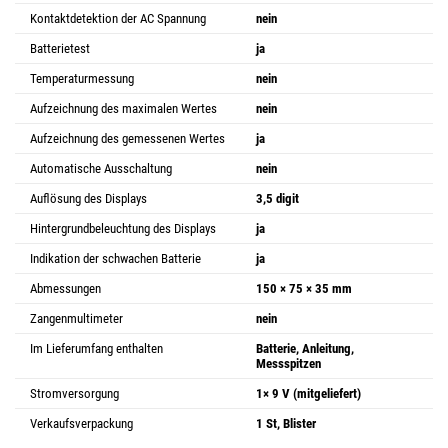
Kontaktdetektion der AC Spannung
nein
Batterietest
ja
Temperaturmessung
nein
Aufzeichnung des maximalen Wertes
nein
Aufzeichnung des gemessenen Wertes
ja
Automatische Ausschaltung
nein
Auflösung des Displays
3,5 digit
Hintergrundbeleuchtung des Displays
ja
Indikation der schwachen Batterie
ja
Abmessungen
150 × 75 × 35 mm
Zangenmultimeter
nein
Im Lieferumfang enthalten
Batterie, Anleitung,
Messspitzen
Stromversorgung
1× 9 V (mitgeliefert)
Verkaufsverpackung
1 St, Blister