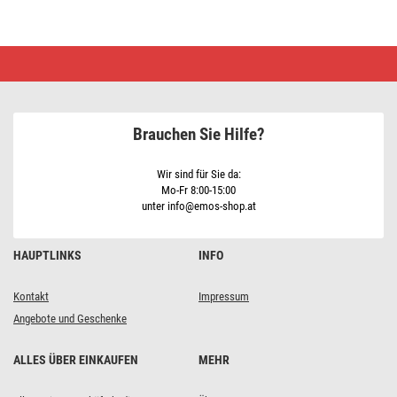
Netzkabel
Gummi
3x
1mm2,
3m,
schwarz
Brauchen Sie Hilfe?
Wir sind für Sie da:
Mo-Fr 8:00-15:00
unter info@emos-shop.at
HAUPTLINKS
INFO
Kontakt
Impressum
Angebote und Geschenke
ALLES ÜBER EINKAUFEN
MEHR