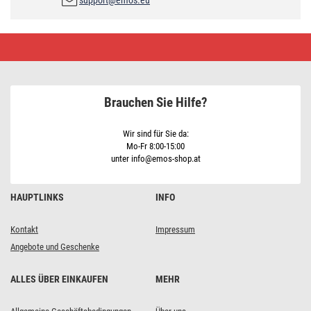
support@emos.eu
Netzkabel
PVC
3x
1,0mm2,
3m,
schwarz
Brauchen Sie Hilfe?
Wir sind für Sie da:
Mo-Fr 8:00-15:00
unter info@emos-shop.at
HAUPTLINKS
INFO
Kontakt
Impressum
Angebote und Geschenke
ALLES ÜBER EINKAUFEN
MEHR