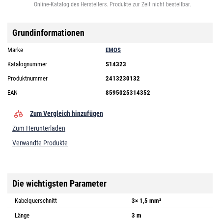
Online-Katalog des Herstellers. Produkte zur Zeit nicht bestellbar.
Grundinformationen
Marke
EMOS
Katalognummer
S14323
Produktnummer
2413230132
EAN
8595025314352
Zum Vergleich hinzufügen
Zum Herunterladen
Verwandte Produkte
Die wichtigsten Parameter
Kabelquerschnitt
3× 1,5 mm²
Länge
3 m