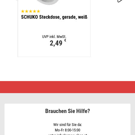
Stec
SCHUKO Steckdose, gerade, weiß
UVP inkl. MwSt.
€
2,49
Netzkabel
PVC
3x
1,5mm2,
3m,
weiss
Brauchen Sie Hilfe?
Wir sind für Sie da:
Mo-Fr 8:00-15:00