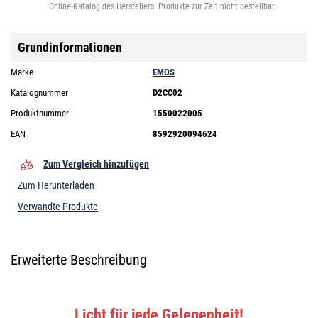
Online-Katalog des Herstellers. Produkte zur Zeit nicht bestellbar.
Grundinformationen
Marke
EMOS
Katalognummer
D2CC02
Produktnummer
1550022005
EAN
8592920094624
Zum Vergleich hinzufügen
Zum Herunterladen
Verwandte Produkte
Erweiterte Beschreibung
Licht für jede Gelegenheit!