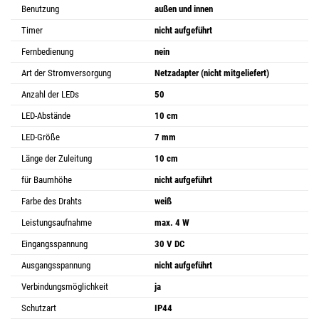
Benutzung
außen und innen
Timer
nicht aufgeführt
Fernbedienung
nein
Art der Stromversorgung
Netzadapter (nicht mitgeliefert)
Anzahl der LEDs
50
LED-Abstände
10 cm
LED-Größe
7 mm
Länge der Zuleitung
10 cm
für Baumhöhe
nicht aufgeführt
Farbe des Drahts
weiß
Leistungsaufnahme
max. 4 W
Eingangsspannung
30 V DC
Ausgangsspannung
nicht aufgeführt
Verbindungsmöglichkeit
ja
Schutzart
IP44