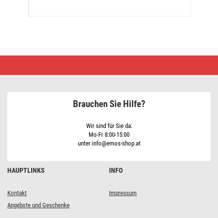
Profi
LED
Verbindungskette
weiß
–
Eiszapfen,
Brauchen Sie Hilfe?
3
m,
Außen,
Kaltweiß
Wir sind für Sie da:
Mo-Fr 8:00-15:00
unter info@emos-shop.at
HAUPTLINKS
INFO
Kontakt
Impressum
Angebote und Geschenke