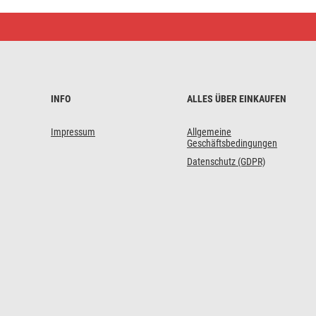
Reduktion
F-
Stecker
–
F-
Buchse,
10
Stk.
INFO
ALLES ÜBER EINKAUFEN
Impressum
Allgemeine
Geschäftsbedingungen
Datenschutz (GDPR)