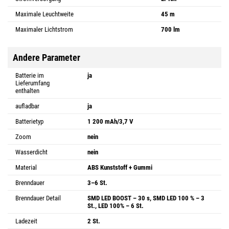
Maximale Leuchtweite
45 m
Maximaler Lichtstrom
700 lm
Andere Parameter
Batterie im
ja
Lieferumfang
enthalten
aufladbar
ja
Batterietyp
1 200 mAh/3,7 V
Zoom
nein
Wasserdicht
nein
Material
ABS Kunststoff + Gummi
Brenndauer
3–6 St.
Brenndauer Detail
SMD LED BOOST – 30 s, SMD LED 100 % – 3
St., LED 100% – 6 St.
Ladezeit
2 St.