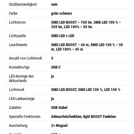
Stoßbeständigkeit
nein
Farbe
grün-schwarz
Lichtstrom
SMD LED BOOST – 700 lm, SMD LED 100 % –
350 lm, LED 100% – 50 lm
Lichtquelle
SMD LED + LED
Leuchtweite
SMD LED BOOST – 40 m, SMD LED 100 % – 30
m, LED 100% – 45 m
Anzahl von Lichtmodi
3
Konnektortyp
USB C
LED-Anzeige des
ja
Akkustands
Lichtmodi
SMD LED BOOST, SMD LED 100 %, LED 100 %
LED-Ladeanzeige
ja
Zubehör
USB-Kabel
Spezielle Funktionen
Akkuschutzfunktion, light BOOST Funktion
Ausstattung
2× Magnet