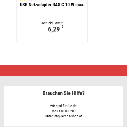
USB Netzadapter BASIC 10 W max.
UVP inkl. MwSt.
€
6,29
SMD
LED
+
LED
aufladbare
Arbeitsleuchte
Brauchen Sie Hilfe?
P4538,
700
lm,
1200
Wir sind für Sie da:
mAh
Mo-Fr 8:00-15:00
unter info@emos-shop.at