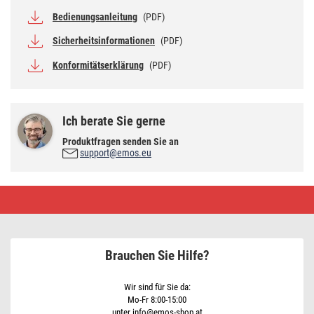
Bedienungsanleitung
(PDF)
Sicherheitsinformationen
(PDF)
Konformitätserklärung
(PDF)
Ich berate Sie gerne
Produktfragen senden Sie an
support@emos.eu
Spannungsprüfer
VT-
110
Brauchen Sie Hilfe?
Wir sind für Sie da:
Mo-Fr 8:00-15:00
unter info@emos-shop.at