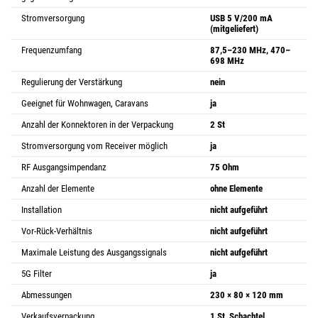
Stromversorgung
USB 5 V/200 mA
(mitgeliefert)
Frequenzumfang
87,5–230 MHz, 470–
698 MHz
Regulierung der Verstärkung
nein
Geeignet für Wohnwagen, Caravans
ja
Anzahl der Konnektoren in der Verpackung
2 St
Stromversorgung vom Receiver möglich
ja
RF Ausgangsimpendanz
75 Ohm
Anzahl der Elemente
ohne Elemente
Installation
nicht aufgeführt
Vor-Rück-Verhältnis
nicht aufgeführt
Maximale Leistung des Ausgangssignals
nicht aufgeführt
5G Filter
ja
Abmessungen
230 × 80 × 120 mm
Verkaufsverpackung
1 St, Schachtel