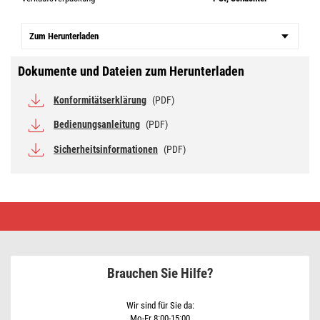
Zum Herunterladen
Dokumente und Dateien zum Herunterladen
Konformitätserklärung
(PDF)
Bedienungsanleitung
(PDF)
Sicherheitsinformationen
(PDF)
Universale
Antenne
VILLAGE
CAMP–
V400,
DVB-
Brauchen Sie Hilfe?
T2,
FM,
DAB,
LTE/4G/5G
Wir sind für Sie da:
Filter
Mo-Fr 8:00-15:00