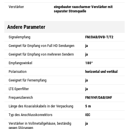
Verstärker
eingebauter rauscharmer Verstärker mit
separater Stromquelle
Andere Parameter
Signalempfang
FM/DAB/DVB-T/T2
Geeignet für Empfang von Full HD Sendungen
ja
Geeignet für Empfang von mehreren Sendern
ja
Empfangswinkel
180°
Polarisation
horizontal und vertikal
Geeignet für Fernempfang
ja
LTE-Sperrfilter
ja
Frequenzbereich
FM/VHF/DAB/UHF
Länge des Koaxialskabels in der Verpackung
5 m
Typ des Anschlusskonnektors
IEC
Verstärker in Vollmetallgehäuse, beständig
ja
gegen Störungen