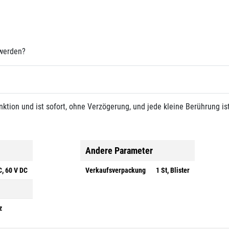
 werden?
ktion und ist sofort, ohne Verzögerung, und jede kleine Berührung is
Andere Parameter
C, 60 V DC
Verkaufsverpackung
1 St, Blister
z