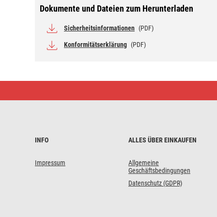
Dokumente und Dateien zum Herunterladen
Sicherheitsinformationen
(PDF)
Konformitätserklärung
(PDF)
Universelles
Messleitungs-
Kit
S4001N
für
Multimeter
INFO
ALLES ÜBER EINKAUFEN
Impressum
Allgemeine
Geschäftsbedingungen
Datenschutz (GDPR)