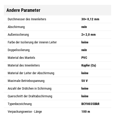
Andere Parameter
Durchmesser des Innenleiters
30× 0,12 mm
Abschirmung
nein
Außenisolierung
2× 2,0 mm
Farbe der Isolierung der inneren Leiter
keine
Doppelisolierung
nein
Material des Mantels
PVC
Material des Innenleiters
Kupfer (Cu)
Material der Leiter der Abschirmung
keine
Maximale Betriebsspannung
50 V
Anzahl der Drätchen in Schirmung
keine
Querschnitt der Drahtabschirmung
keine
Typenbezeichnung
BCYH035BkR
Verpackungsweise - Länge
100 m