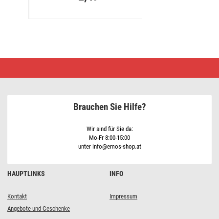
UTP-
Kabel
2x0,35mm
schwarzrot,
100m
Brauchen Sie Hilfe?
Wir sind für Sie da:
Mo-Fr 8:00-15:00
unter info@emos-shop.at
HAUPTLINKS
INFO
Kontakt
Impressum
Angebote und Geschenke