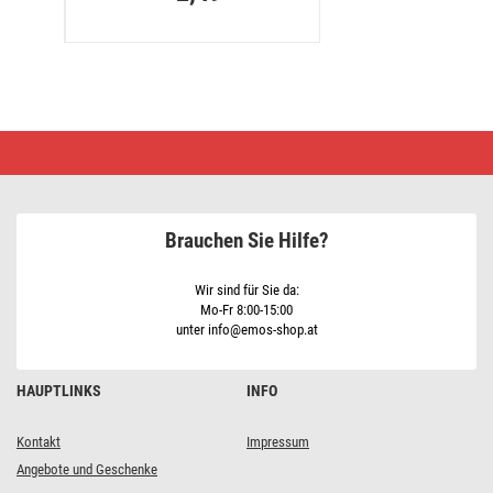
UTP-
Kabel
2x1,5mm
transparent,
100m
Brauchen Sie Hilfe?
Wir sind für Sie da:
Mo-Fr 8:00-15:00
unter info@emos-shop.at
HAUPTLINKS
INFO
Kontakt
Impressum
Angebote und Geschenke