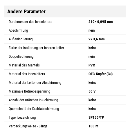
Andere Parameter
Durchmesser des Innenleiters
210× 0,095 mm
Abschirmung
nein
Außenisolierung
2× 3,6 mm
Farbe der Isolierung der inneren Leiter
keine
Doppelisolierung
nein
Material des Mantels
PVC
Material des Innenleiters
OFC-Kupfer (Cu)
Material der Leiter der Abschirmung
keine
Maximale Betriebsspannung
50 V
Anzahl der Drätchen in Schirmung
keine
Querschnitt der Drahtabschirmung
keine
Typenbezeichnung
SP150/TP
Verpackungsweise - Länge
100 m