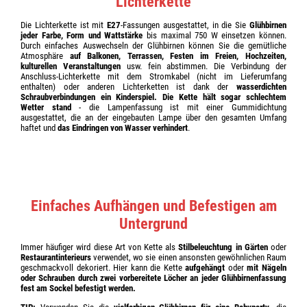
Lichterkette
Die Lichterkette ist mit
E27
-Fassungen ausgestattet, in die Sie
Glühbirnen
jeder Farbe, Form und Wattstärke
bis maximal 750 W einsetzen können.
Durch einfaches Auswechseln der Glühbirnen können Sie die gemütliche
Atmosphäre
auf Balkonen, Terrassen, Festen im Freien, Hochzeiten,
kulturellen Veranstaltungen
usw. fein abstimmen. Die Verbindung der
Anschluss-Lichterkette mit dem Stromkabel (nicht im Lieferumfang
enthalten) oder anderen Lichterketten ist dank der
wasserdichten
Schraubverbindungen ein Kinderspiel. Die Kette hält sogar schlechtem
Wetter stand
- die Lampenfassung ist mit einer Gummidichtung
ausgestattet, die an der eingebauten Lampe über den gesamten Umfang
haftet und
das Eindringen von Wasser verhindert
.
Einfaches Aufhängen und Befestigen am
Untergrund
Immer häufiger wird diese Art von Kette als
Stilbeleuchtung in Gärten
oder
Restaurantinterieurs
verwendet, wo sie einen ansonsten gewöhnlichen Raum
geschmackvoll dekoriert. Hier kann die Kette
aufgehängt
oder
mit Nägeln
oder Schrauben durch zwei
vorbereitete Löcher an jeder Glühbirnenfassung
fest am Sockel befestigt werden.