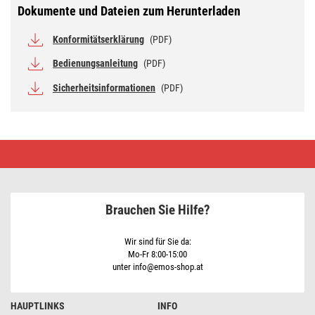
Dokumente und Dateien zum Herunterladen
Konformitätserklärung
(PDF)
Bedienungsanleitung
(PDF)
Sicherheitsinformationen
(PDF)
Verbindungs-
Lichterkette
für
10
E27
Leuchten
Brauchen Sie Hilfe?
ohne
Zuleitung,
7,35
m,
Wir sind für Sie da:
Außen/Innen
Mo-Fr 8:00-15:00
unter info@emos-shop.at
HAUPTLINKS
INFO