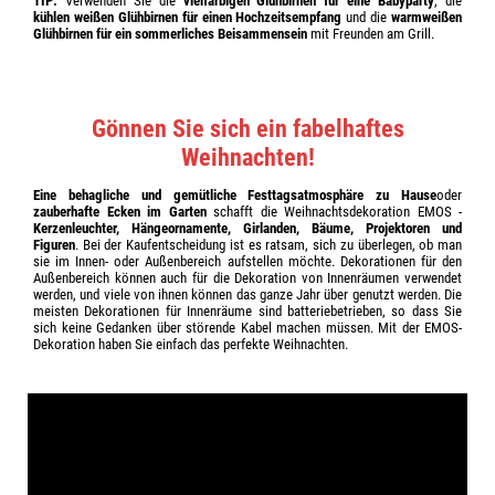
TIP:
Verwenden Sie die
vielfarbigen Glühbirnen für eine Babyparty
, die
kühlen weißen Glühbirnen für einen Hochzeitsempfang
und die
warmweißen
Glühbirnen für ein sommerliches Beisammensein
mit Freunden am Grill.
Gönnen Sie sich ein fabelhaftes
Weihnachten!
Eine behagliche und gemütliche Festtagsatmosphäre zu Hause
oder
zauberhafte Ecken im Garten
schafft die Weihnachtsdekoration EMOS -
Kerzenleuchter, Hängeornamente, Girlanden, Bäume, Projektoren und
Figuren
. Bei der Kaufentscheidung ist es ratsam, sich zu überlegen, ob man
sie im Innen- oder Außenbereich aufstellen möchte. Dekorationen für den
Außenbereich können auch für die Dekoration von Innenräumen verwendet
werden, und viele von ihnen können das ganze Jahr über genutzt werden. Die
meisten Dekorationen für Innenräume sind batteriebetrieben, so dass Sie
sich keine Gedanken über störende Kabel machen müssen. Mit der EMOS-
Dekoration haben Sie einfach das perfekte Weihnachten.