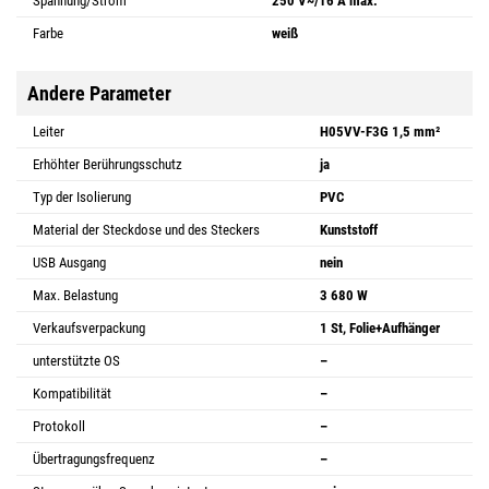
Spannung/Strom
250 V~/16 A max.
Farbe
weiß
Andere Parameter
Leiter
H05VV-F3G 1,5 mm²
Erhöhter Berührungsschutz
ja
Typ der Isolierung
PVC
Material der Steckdose und des Steckers
Kunststoff
USB Ausgang
nein
Max. Belastung
3 680 W
Verkaufsverpackung
1 St, Folie+Aufhänger
unterstützte OS
–
Kompatibilität
–
Protokoll
–
Übertragungsfrequenz
–