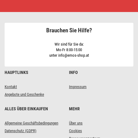
Verlängerungskabel
10
m
/
1
Steckdose
Brauchen Sie Hilfe?
/
weiß
/
PVC
Wir sind für Sie da:
/
Mo-Fr 8:00-15:00
1,5
unter info@emos-shop.at
mm2
HAUPTLINKS
INFO
Kontakt
Impressum
Angebote und Geschenke
ALLES ÜBER EINKAUFEN
MEHR
Allgemeine Geschäftsbedingungen
Über uns
Datenschutz (GDPR)
Cookies