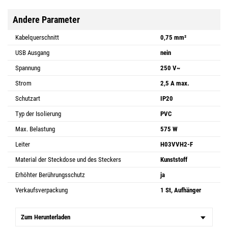
Andere Parameter
Kabelquerschnitt
0,75 mm²
USB Ausgang
nein
Spannung
250 V~
Strom
2,5 A max.
Schutzart
IP20
Typ der Isolierung
PVC
Max. Belastung
575 W
Leiter
H03VVH2-F
Material der Steckdose und des Steckers
Kunststoff
Erhöhter Berührungsschutz
ja
Verkaufsverpackung
1 St, Aufhänger
Zum Herunterladen