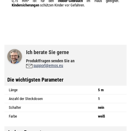
0,75 mm² ist für den
Indoor-Gebrauch
im Haus geeignet.
Kindersicherungen
schützen Kinder vor Gefahren.
Ich berate Sie gerne
Produktfragen senden Sie an
support@emos.eu
Die wichtigsten Parameter
Länge
5 m
Anzahl der Steckdosen
1
Schalter
nein
Farbe
weiß