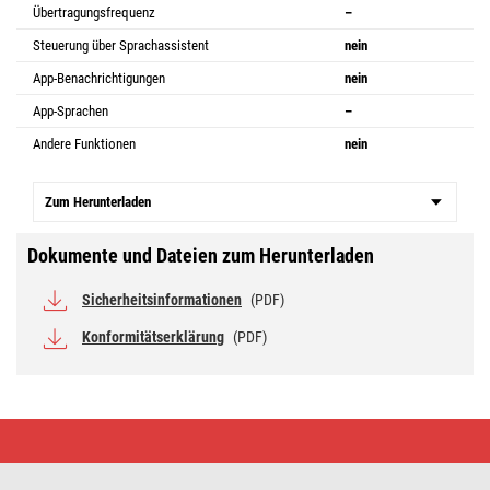
Übertragungsfrequenz
–
Steuerung über Sprachassistent
nein
App-Benachrichtigungen
nein
App-Sprachen
–
Andere Funktionen
nein
Zum Herunterladen
Dokumente und Dateien zum Herunterladen
Sicherheitsinformationen
(PDF)
Konformitätserklärung
(PDF)
Verlängerungskabel
–
5m,
weiss