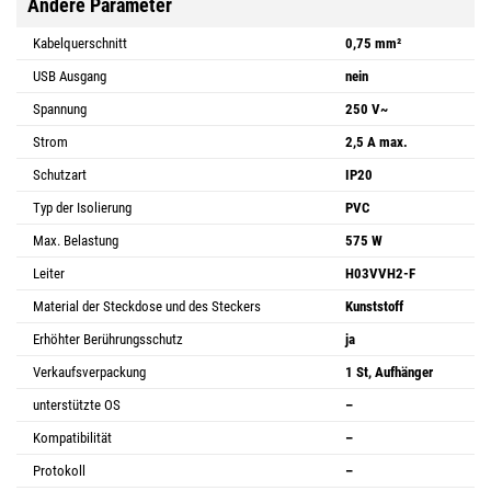
Andere Parameter
Kabelquerschnitt
0,75 mm²
USB Ausgang
nein
Spannung
250 V~
Strom
2,5 A max.
Schutzart
IP20
Typ der Isolierung
PVC
Max. Belastung
575 W
Leiter
H03VVH2-F
Material der Steckdose und des Steckers
Kunststoff
Erhöhter Berührungsschutz
ja
Verkaufsverpackung
1 St, Aufhänger
unterstützte OS
–
Kompatibilität
–
Protokoll
–