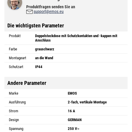
Produktfragen senden Sie an
support@emos.eu
Die wichtigsten Parameter
Produkt
Doppelsteckdose mit Schutzkontakten und -kappen mit
Anschluss
Farbe
grauschwarz
Montageart
an die Wand
Schutzart
IP44
Andere Parameter
Marke
EMOS
Ausführung
2-fach, vertikale Montage
Strom
16 A
Design
GERMAN
Spannung
250 V~