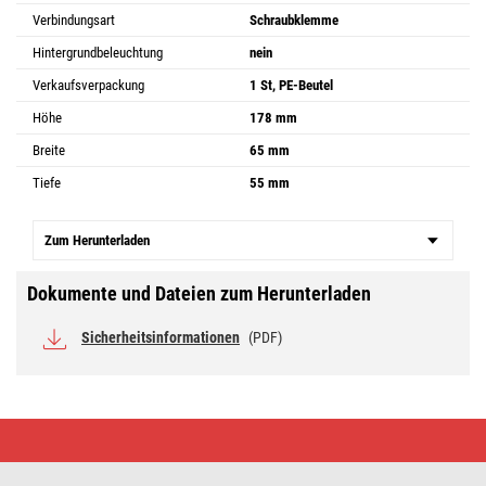
Verbindungsart
Schraubklemme
Hintergrundbeleuchtung
nein
Verkaufsverpackung
1 St, PE-Beutel
Höhe
178 mm
Breite
65 mm
Tiefe
55 mm
Zum Herunterladen
Dokumente und Dateien zum Herunterladen
Sicherheitsinformationen
(PDF)
Wandsteckdose
doppelt,
grau-
schwarz,