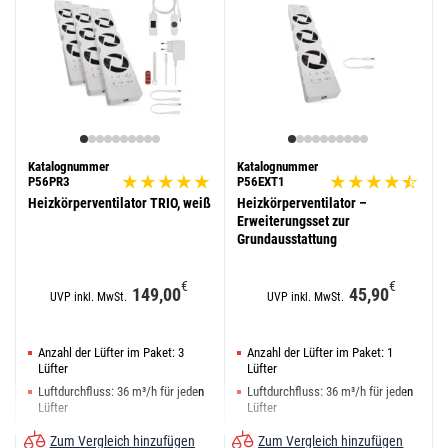
Katalognummer
Katalognummer
P56PR3
P56EXT1
Heizkörperventilator TRIO, weiß
Heizkörperventilator –
Erweiterungsset zur
Grundausstattung
€
€
149,00
45,90
UVP inkl. MwSt.
UVP inkl. MwSt.
Anzahl der Lüfter im Paket: 3
Anzahl der Lüfter im Paket: 1
Lüfter
Lüfter
Luftdurchfluss: 36 m³/h für jeden
Luftdurchfluss: 36 m³/h für jeden
Lüfter
Lüfter
Geräuschpegel: <20 dB
Geräuschpegel: <20 dB
Zum Vergleich hinzufügen
Zum Vergleich hinzufügen