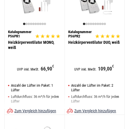
Katalognummer
Katalognummer
P56PR1
P56PR2
Heizkörperventilator MONO,
Heizkörperventilator DUO, weiß
weiß
€
€
66,90
109,00
UVP inkl. MwSt.
UVP inkl. MwSt.
Anzahl der Lüfter im Paket: 1
Anzahl der Lüfter im Paket: 2
Lüfter
Lüfter
Luftdurchfluss: 36 m³/h für jeden
Luftdurchfluss: 36 m³/h für jeden
Lüfter
Lüfter
Geräuschpegel: <20 dB
Geräuschpegel: <20 dB
Zum Vergleich hinzufügen
Zum Vergleich hinzufügen