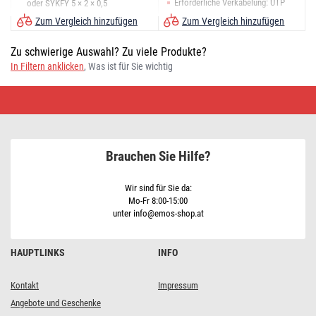
Erforderliche Verkabelung: UTP
oder SYKFY 5 × 2 × 0,5
oder SYKFY 5 × 2 × 0,5
Zum Vergleich hinzufügen
Zum Vergleich hinzufügen
Zu schwierige Auswahl? Zu viele Produkte?
In Filtern anklicken
, Was ist für Sie wichtig
Kameraeinheiten
•
Schnäppchen
kaufen
Brauchen Sie Hilfe?
Wir sind für Sie da:
Mo-Fr 8:00-15:00
unter info@emos-shop.at
HAUPTLINKS
INFO
Kontakt
Impressum
Angebote und Geschenke