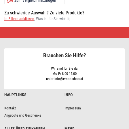
Zum Vergleich hinzufügen
Zu schwierige Auswahl? Zu viele Produkte?
In Filtern anklicken
, Was ist für Sie wichtig
Küchenwaagen
•
Schnäppchen
kaufen
Brauchen Sie Hilfe?
Wir sind für Sie da:
Mo-Fr 8:00-15:00
unter info@emos-shop.at
HAUPTLINKS
INFO
Kontakt
Impressum
Angebote und Geschenke
ALLES ÜBER EINKAUFEN
MEHR