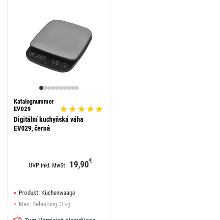
Katalognummer
EV029
Digitální kuchyňská váha
EV029, černá
€
19,90
UVP inkl. MwSt.
Produkt: Küchenwaage
Max. Belastung: 3 kg
Tara-Funktion: ja