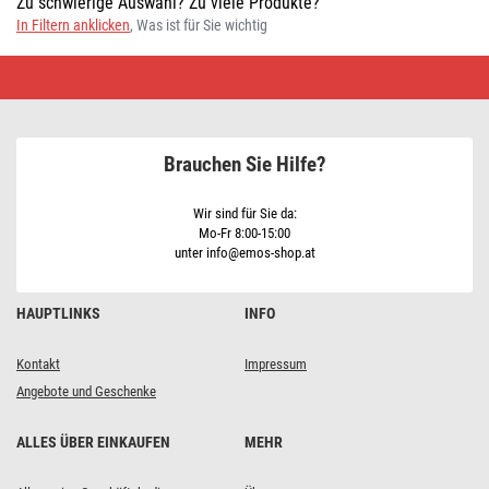
Zu schwierige Auswahl? Zu viele Produkte?
In Filtern anklicken
, Was ist für Sie wichtig
Lampenfassungen
und
Lampenschirme
•
Schnäppchen
kaufen
Brauchen Sie Hilfe?
Wir sind für Sie da:
Mo-Fr 8:00-15:00
unter info@emos-shop.at
HAUPTLINKS
INFO
Kontakt
Impressum
Angebote und Geschenke
ALLES ÜBER EINKAUFEN
MEHR