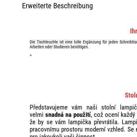
Erweiterte Beschreibung
Ihr
Die Tischleuchte ist eine tolle Ergänzung für jeden Schreibti
Arbeiten oder Studieren benötigen.
>
Stol
Představujeme vám naši stolní lamp
velmi
snadná na použití
, což ocení každý
že by se vám lampička převrátila. Lamp
pracovnímu prostoru moderní vzhled. Se
s
pro jakoukoli vaši činnost.