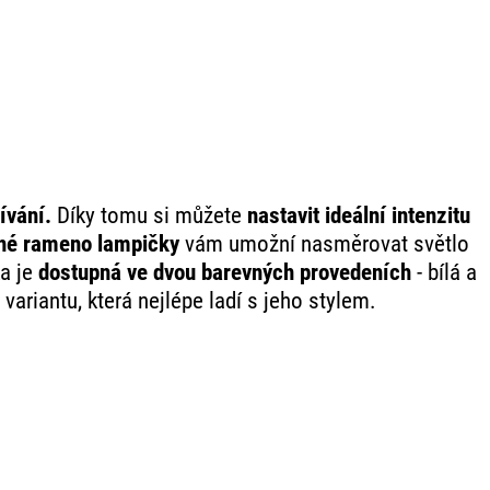
ívání.
Díky tomu si můžete
nastavit ideální intenzitu
lné rameno lampičky
vám umožní nasměrovat světlo
a je
dostupná ve dvou barevných provedeních
- bílá a
 variantu, která nejlépe ladí s jeho stylem.