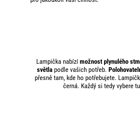
Lampička nabízí
možnost plynulého stm
světla
podle vašich potřeb.
Polohovate
přesně tam, kde ho potřebujete. Lampičk
černá. Každý si tedy vybere tu