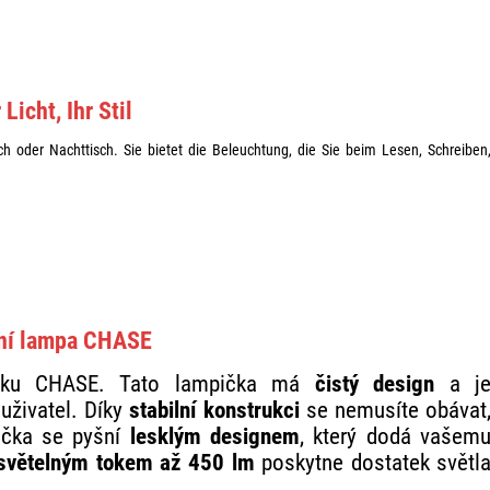
 Licht, Ihr Stil
sch oder Nachttisch. Sie bietet die Beleuchtung, die Sie beim Lesen, Schreiben
ní lampa CHASE
ičku CHASE. Tato lampička má
čistý design
a j
 uživatel. Díky
stabilní konstrukci
se nemusíte obávat
ička se pyšní
lesklým designem
, který dodá vašem
větelným tokem až 450 lm
poskytne dostatek světl