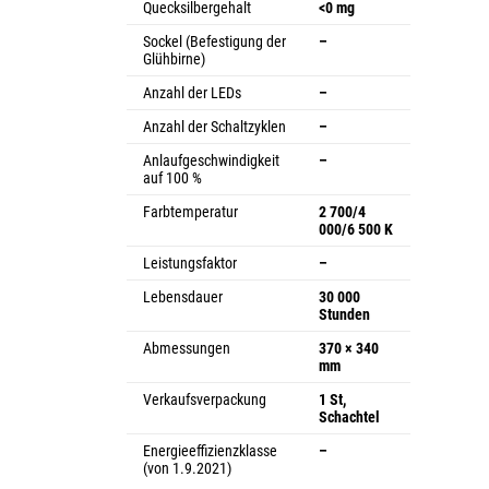
Quecksilbergehalt
<0 mg
Sockel (Befestigung der
–
Glühbirne)
Anzahl der LEDs
–
Anzahl der Schaltzyklen
–
Anlaufgeschwindigkeit
–
auf 100 %
Farbtemperatur
2 700/4
000/6 500 K
Leistungsfaktor
–
Lebensdauer
30 000
Stunden
Abmessungen
370 × 340
mm
Verkaufsverpackung
1 St,
Schachtel
Energieeffizienzklasse
–
(von 1.9.2021)