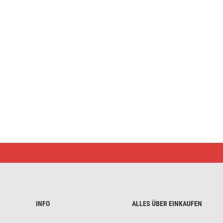
LED
Schreibtischlampe
CHASE,
weiss
INFO
ALLES ÜBER EINKAUFEN