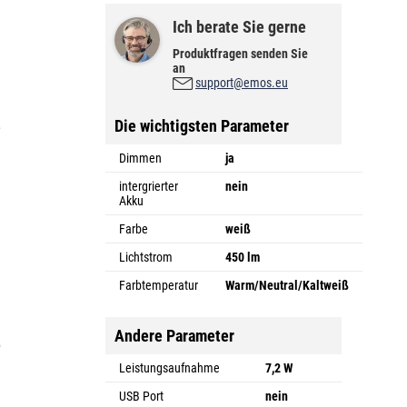
Ich berate Sie gerne
Produktfragen senden Sie
an
support@emos.eu
Die wichtigsten Parameter
,
Dimmen
ja
intergrierter
nein
Akku
Farbe
weiß
Lichtstrom
450 lm
Farbtemperatur
Warm/Neutral/Kaltweiß
e
Andere Parameter
,
u
Leistungsaufnahme
7,2 W
a
USB Port
nein