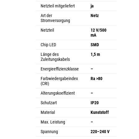
Netzteil mitgeliefert
ja
Art der
Netz
Stromversorgung
Netzteil
12 V/500
mA
Chip LED
SMD
Länge des
1,5 m
Zuleitungskabels
Energieeffizienzklasse
–
Farbwiedergabeindex
Ra >80
(CRI)
Alterungskoeffizient
–
Schutzart
IP20
Material
Kunststoff
Max. Leistung
–
Spannung
220–240 V