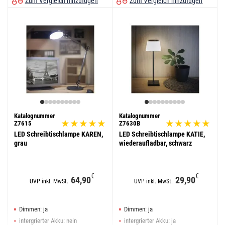
Zum Vergleich hinzufügen
Zum Vergleich hinzufügen
Katalognummer
Katalognummer
Z7615
Z7630B
LED Schreibtischlampe KAREN,
LED Schreibtischlampe KATIE,
grau
wiederaufladbar, schwarz
€
€
64,90
29,90
UVP inkl. MwSt.
UVP inkl. MwSt.
Dimmen: ja
Dimmen: ja
intergrierter Akku: nein
intergrierter Akku: ja