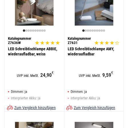
Katalognummer
Katalognummer
Z7636W
Z7631
LED Schreibtischlampe ABBIE,
LED Schreibtischlampe AMY,
wiederaufladbar, weiss
wiederaufladbar
€
€
24,90
9,59
UVP inkl. MwSt.
UVP inkl. MwSt.
Dimmen: ja
Dimmen: ja
intergrierter Akku: ja
intergrierter Akku: ja
Farbe: weiß
Farbe: weiß
Zum Vergleich hinzufügen
Zum Vergleich hinzufügen