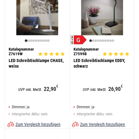
Katalognummer
Katalognummer
Z7619W
Z7599B
LED Schreibtischlampe CHASE,
LED Schreibtischlampe EDDY,
weiss
schwarz
€
€
22,90
26,90
UVP inkl. MwSt.
UVP inkl. MwSt.
Dimmen: ja
Dimmen: ja
intergrierter Akku: nein
intergrierter Akku: nein
Farbe: weiß
Farbe: schwarz
Zum Vergleich hinzufügen
Zum Vergleich hinzufügen