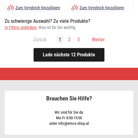
Farbe: dunkelgrau
Farbe: schwarz
Zum Vergleich hinzufügen
Zum Vergleich hinzufügen
Zu schwierige Auswahl? Zu viele Produkte?
In Filtern anklicken
, Was ist für Sie wichtig
Zurück
1
2
3
Weiter
Tischlampen
•
Schnäppchen
kaufen
Brauchen Sie Hilfe?
Wir sind für Sie da:
Mo-Fr 8:00-15:00
unter info@emos-shop.at