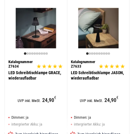
Katalognummer
Katalognummer
Z7634
Z7633
LED Schreibtischlampe GRACE,
LED Schreibtischlampe JASON,
wiederaufladbar
wiederaufladbar
€
€
24,90
24,90
UVP inkl. MwSt.
UVP inkl. MwSt.
Dimmen: ja
Dimmen: ja
intergrierter Akku: ja
intergrierter Akku: ja
Farbe: schwarz
Farbe: schwarz