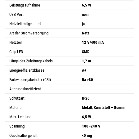
Leistungsaufnahme
6,5 W
USB Port
nein
Netzteil mitgeliefert
ja
Art der Stromversorgung
Netz
Netzteil
12 V/400 mA
Chip LED
SMD
Länge des Zuleitungskabels
1,7 m
Energieeffizienzklasse
A+
Farbwiedergabeindex (CRI)
Ra >80
Alterungskoeffizient
–
Schutzart
IP20
Material
Metall, Kunststoff + Gummi
Max. Leistung
6,5 W
Spannung
100–240 V
Quecksilbergehalt
<0 mg