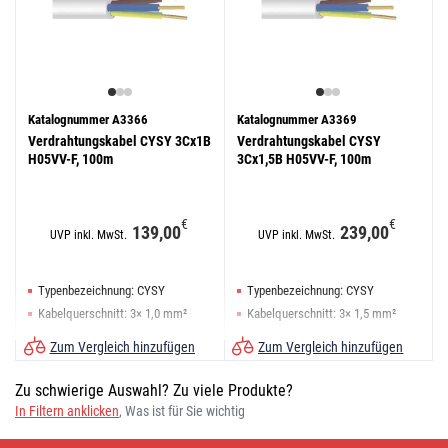
Katalognummer A3366
Katalognummer A3369
Verdrahtungskabel CYSY 3Cx1B
Verdrahtungskabel CYSY
H05VV-F, 100m
3Cx1,5B H05VV-F, 100m
€
€
139,00
239,00
UVP inkl. MwSt.
UVP inkl. MwSt.
Typenbezeichnung: CYSY
Typenbezeichnung: CYSY
Kabelquerschnitt: 3× 1,0 mm²
Kabelquerschnitt: 3× 1,5 mm²
Bezeichnung: H05VV-F
Bezeichnung: H05VV-F
Zum Vergleich hinzufügen
Zum Vergleich hinzufügen
Zu schwierige Auswahl? Zu viele Produkte?
In Filtern anklicken
, Was ist für Sie wichtig
Verdrahtungskabel