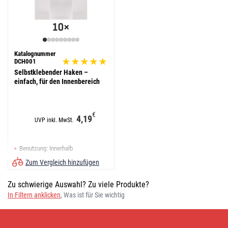
Katalognummer
DCH001
Selbstklebender Haken –
einfach, für den Innenbereich
€
4,19
UVP inkl. MwSt.
Benutzung: Innerhalb
Zum Vergleich hinzufügen
Zu schwierige Auswahl? Zu viele Produkte?
In Filtern anklicken
, Was ist für Sie wichtig
Zubehör
für
Weihnachtsbeleuchtung